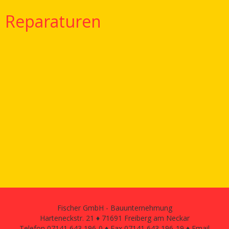
Reparaturen
Fischer GmbH - Bauunternehmung
Harteneckstr. 21 ♦ 71691 Freiberg am Neckar
Telefon 07141 643 196-0 ♦ Fax 07141 643 196-19 ♦ Email