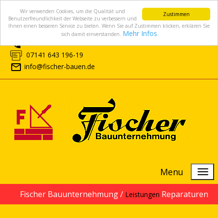
Wir verwenden Cookies, um die Qualität und
Zustimmen
Benutzerfreundlichkeit der Webseite zu verbessern und
Ihnen einen besseren Service zu bieten. Wenn Sie auf Zustimmen klicken, erklären Sie
Mehr Infos
sich damit einverstanden.
07141 643 196-0
07141 643 196-19
info@fischer-bauen.de
Menu
Fischer Bauunternehmung /
Reparaturen
Leistungen