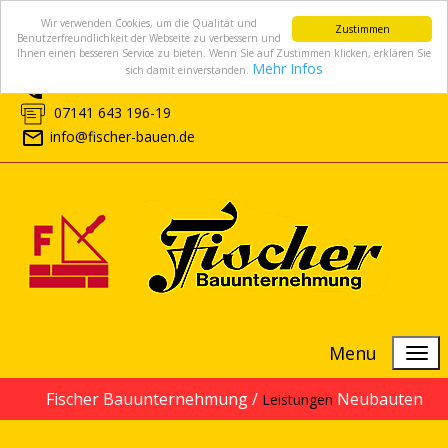
Wir verwenden Cookies, um die Qualität und
Zustimmen
Benutzerfreundlichkeit der Webseite zu verbessern und
Ihnen einen besseren Service zu bieten. Wenn Sie auf Zustimmen klicken, erklären Sie
Mehr Infos
sich damit einverstanden.
07141 643 196-0
07141 643 196-19
info@fischer-bauen.de
Menu
Fischer Bauunternehmung /
Neubauten
Leistungen