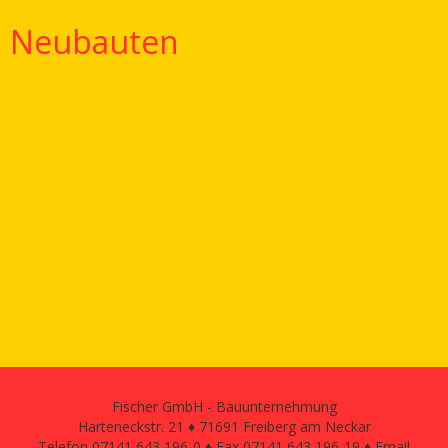
Neubauten
Fischer GmbH - Bauunternehmung
Harteneckstr. 21 ♦ 71691 Freiberg am Neckar
Telefon 07141 643 196-0 ♦ Fax 07141 643 196-19 ♦ Email