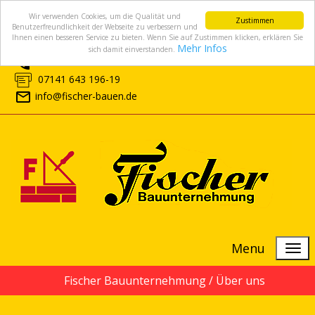
Wir verwenden Cookies, um die Qualität und
Zustimmen
Benutzerfreundlichkeit der Webseite zu verbessern und
Ihnen einen besseren Service zu bieten. Wenn Sie auf Zustimmen klicken, erklären Sie
Mehr Infos
sich damit einverstanden.
07141 643 196-0
07141 643 196-19
info@fischer-bauen.de
Menu
Fischer Bauunternehmung /
Über uns